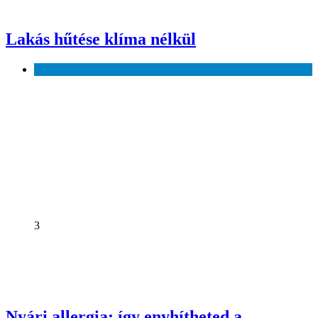
Lakás hűtése klíma nélkül
Otthon és kert
3
Nyári allergia: így enyhítheted a