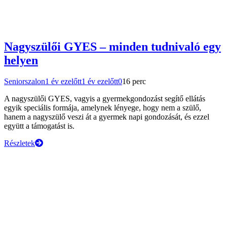
Nagyszülői GYES – minden tudnivaló egy
helyen
Seniorszalon
1 év ezelőtt
1 év ezelőtt
0
16 perc
A nagyszülői GYES, vagyis a gyermekgondozást segítő ellátás
egyik speciális formája, amelynek lényege, hogy nem a szülő,
hanem a nagyszülő veszi át a gyermek napi gondozását, és ezzel
együtt a támogatást is.
Részletek