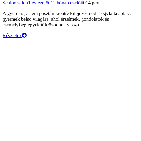
Seniorszalon
1 év ezelőtt
11 hónap ezelőtt
0
14 perc
A gyerekrajz nem pusztán kreatív kifejezésmód – egyfajta ablak a
gyermek belső világára, ahol érzelmek, gondolatok és
személyiségjegyek tükröződnek vissza.
Részletek