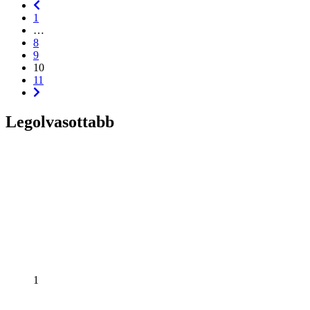
1
…
8
9
10
11
Legolvasottabb
1