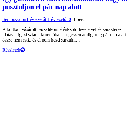
pusztuljon el pár nap alatt
Seniorszalon
1 év ezelőtt
1 év ezelőtt
0
11 perc
A boltban vásárolt bazsalikom élénkzöld leveleivel és karakteres
illatával igazi sztár a konyhában – egészen addig, míg pár nap alatt
össze nem esik, és el nem kezd sárgulni…
Részletek