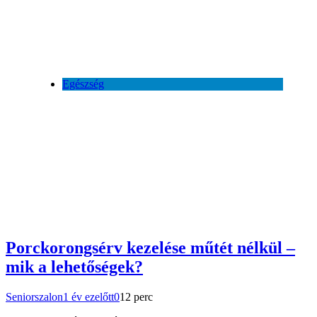
Egészség
Porckorongsérv kezelése műtét nélkül –
mik a lehetőségek?
Seniorszalon
1 év ezelőtt
0
12 perc