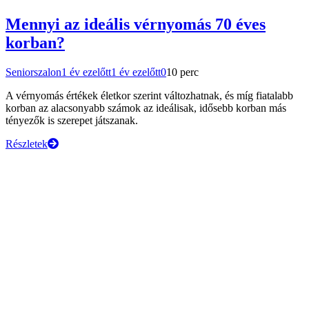
Mennyi az ideális vérnyomás 70 éves
korban?
Seniorszalon
1 év ezelőtt
1 év ezelőtt
0
10 perc
A vérnyomás értékek életkor szerint változhatnak, és míg fiatalabb
korban az alacsonyabb számok az ideálisak, idősebb korban más
tényezők is szerepet játszanak.
Részletek