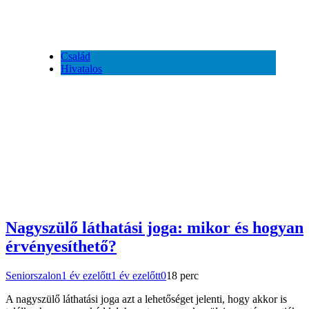
Család
Hivatalos
Nagyszülő láthatási joga: mikor és hogyan
érvényesíthető?
Seniorszalon
1 év ezelőtt
1 év ezelőtt
0
18 perc
A nagyszülő láthatási joga azt a lehetőséget jelenti, hogy akkor is