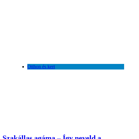
Otthon és kert
Szakállas agáma – Így neveld a