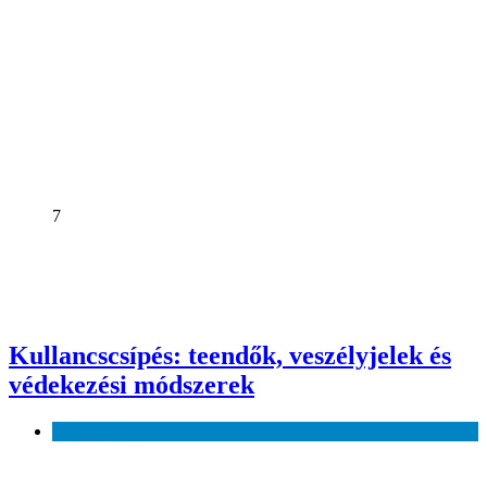
7
Kullancscsípés: teendők, veszélyjelek és
védekezési módszerek
Egészség