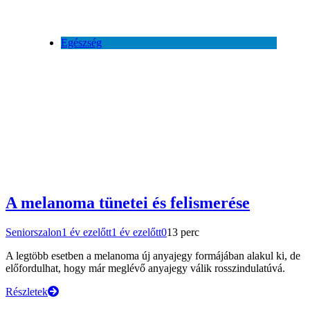
Egészség
A melanoma tünetei és felismerése
Seniorszalon
1 év ezelőtt
1 év ezelőtt
0
13 perc
A legtöbb esetben a melanoma új anyajegy formájában alakul ki, de
előfordulhat, hogy már meglévő anyajegy válik rosszindulatúvá.
Részletek