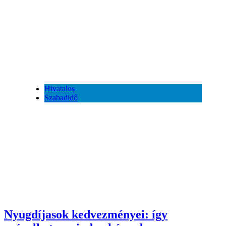
Hivatalos
Szabadidő
Nyugdíjasok kedvezményei: így