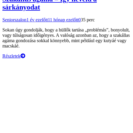
sárkányodat
Seniorszalon
1 év ezelőtt
11 hónap ezelőtt
0
35 perc
Sokan úgy gondolják, hogy a hüllők tartása „problémás”, bonyolult,
vagy túlságosan időigényes. A valóság azonban az, hogy a szakállas
agáma gondozása sokkal könnyebb, mint például egy kutyáé vagy
macskáé.
Részletek