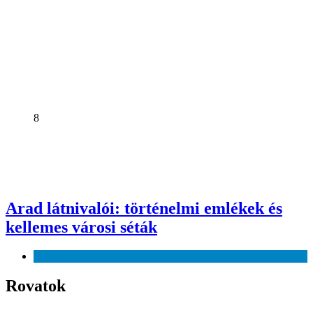
8
Arad látnivalói: történelmi emlékek és
kellemes városi séták
Szabadidő
Rovatok