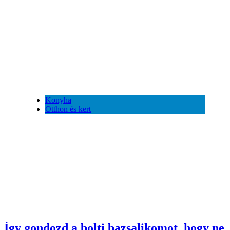
Konyha
Otthon és kert
Így gondozd a bolti bazsalikomot, hogy ne