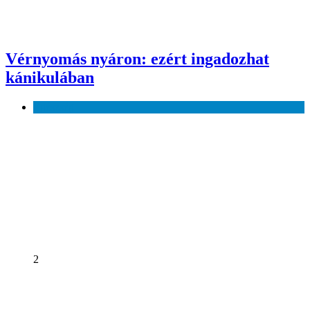
Vérnyomás nyáron: ezért ingadozhat
kánikulában
Egészség
2