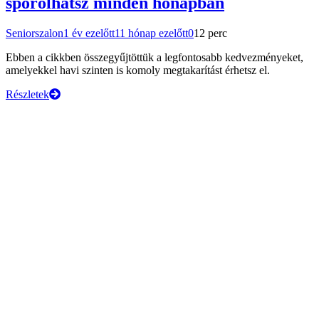
spórolhatsz minden hónapban
Seniorszalon
1 év ezelőtt
11 hónap ezelőtt
0
12 perc
Ebben a cikkben összegyűjtöttük a legfontosabb kedvezményeket,
amelyekkel havi szinten is komoly megtakarítást érhetsz el.
Részletek