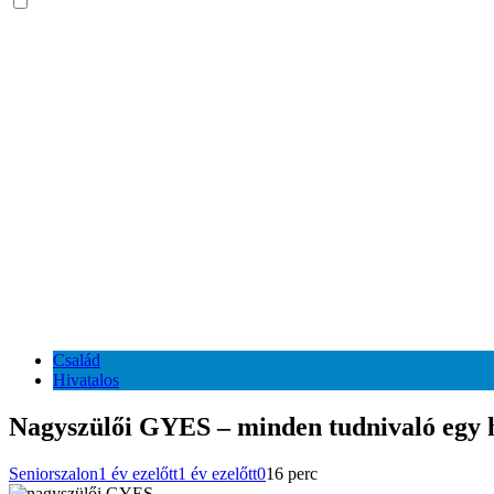
Család
Hivatalos
Nagyszülői GYES – minden tudnivaló egy 
Seniorszalon
1 év ezelőtt
1 év ezelőtt
0
16 perc