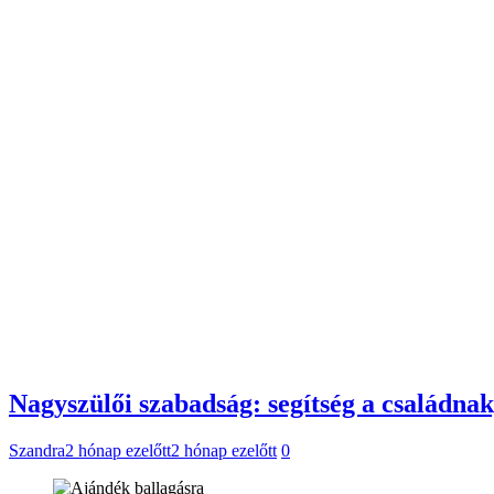
Nagyszülői szabadság: segítség a családna
Szandra
2 hónap ezelőtt
2 hónap ezelőtt
0