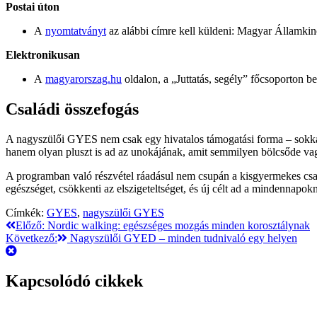
Postai úton
A
nyomtatványt
az alábbi címre kell küldeni: Magyar Államkin
Elektronikusan
A
magyarorszag.hu
oldalon, a „Juttatás, segély” főcsoporton b
Családi összefogás
A nagyszülői GYES nem csak egy hivatalos támogatási forma – sokkal i
hanem olyan pluszt is ad az unokájának, amit semmilyen bölcsőde vagy b
A programban való részvétel ráadásul nem csupán a kisgyermekes csalá
egészséget, csökkenti az elszigeteltséget, és új célt ad a mindennapo
Címkék:
GYES
,
nagyszülői GYES
Bejegyzés
Előző:
Nordic walking: egészséges mozgás minden korosztálynak
Következő:
Nagyszülői GYED – minden tudnivaló egy helyen
navigáció
Kapcsolódó cikkek