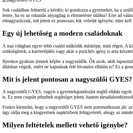
Sok családban felmerül a kérdés: ki gondozza a gyermeket, ha a szül
lenne, ha ez az odaadás anyagilag is elismerésre találna? Erre ad vál
elmagyarázzuk, mit jelent ez pontosan, kik vehetik igénybe, mire kell f
Egy új lehetőség a modern családoknak
A mai világban egyre több család működik másképp, mint régen. A k
szükségletek, a karrierépítés vagy akár a pszichés igény is arra készt
Ilyenkor gyakran jönnek képbe a nagyszülők. Ők azok, akik tapasztalat
állásban végzik, miért ne kapnának érte hivatalos ellátást is? Ez a g
Mit is jelent pontosan a nagyszülői GYES?
A nagyszülői GYES, vagyis a gyermekgondozást segítő ellátás egyik s
is. Ez nem csupán pénzbeli segítséget jelent, hanem társadalombiztosí
Fontos kiemelni, hogy a nagyszülői GYES nem automatikusan jár: az igén
úgy oldja meg a kisgyermek napközbeni felügyeletét, ahogy az mind
Milyen feltételek mellett vehető igénybe?