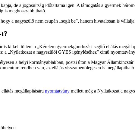
kapja, de a jogosultság időtartama igen. A támogatás a gyermek háromév
ig is meghosszabbítható.
 hogy a nagyszülő nem csupán „segít be”, hanem hivatalosan is vállalja 
-t?
r is ki kell tölteni a „Kérelem gyermekgondozást segítő ellátás megáll
: a „Nyilatkozat a nagyszülői GYES igényléséhez” című nyomtatványr
mélyesen a helyi kormányablakban, postai úton a Magyar Államkincstár
okumentum rendben van, az ellátás visszamenőlegesen is megállapítható a
ellátás megállapítására
nyomtatvány
mellett még a Nyilatkozat a nagys
tőhelyen