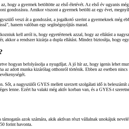
, hogy a gyermek betöltötte az első életévét. Az első év ugyanis még a
thoni gondozásra. Amikor viszont a gyermek betölti az egy évet, megnyíli
yszülő veszi át a gondozást, a jogalkotó szerint a gyermeknek még ebben
tássá”, hanem valóban egy segítségnyújtás marad.
kozniuk kell arról is, hogy egyetértenek azzal, hogy az ellátást a na
r, akkor a rendszer kizárja a dupla ellátást. Mindez biztosítja, hogy e
?
etve hogyan befolyásolja a nyugdíjat. A jó hír az, hogy igenis lehet m
a az adott munka kizárólag otthonról történik. Ebben az esetben nincs id
tevékenységét.
Sőt, a nagyszülői GYES mellett szerzett szolgálati idő is beleszámí
séges lenne. Ezért ha valaki még aktív korban van, és a GYES-t szeretn
ogatás azok számára, akik aktívan részt vállalnak unokájuk neveléséb
50 forint havonta.