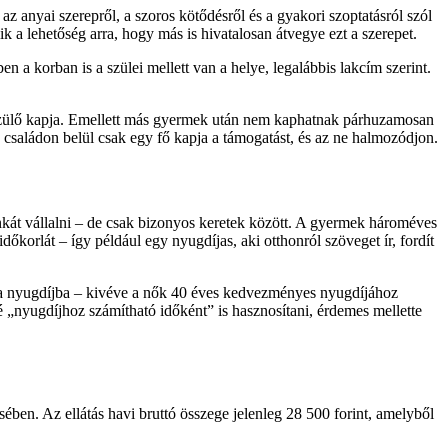
z anyai szerepről, a szoros kötődésről és a gyakori szoptatásról szól
k a lehetőség arra, hogy más is hivatalosan átvegye ezt a szerepet.
 a korban is a szülei mellett van a helye, legalábbis lakcím szerint.
gyszülő kapja. Emellett más gyermek után nem kaphatnak párhuzamosan
gy családon belül csak egy fő kapja a támogatást, és az ne halmozódjon.
unkát vállalni – de csak bizonyos keretek között. A gyermek hároméves
őkorlát – így például egy nyugdíjas, aki otthonról szöveget ír, fordít
t a nyugdíjba – kivéve a nők 40 éves kedvezményes nyugdíjához
é „nyugdíjhoz számítható időként” is hasznosítani, érdemes mellette
en. Az ellátás havi bruttó összege jelenleg 28 500 forint, amelyből