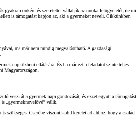
gyakran önként és szeretettel vállalják az unoka felügyeletét, de mi
ellett is támogatást kapjon az, aki a gyermeket neveli. Cikkünkben
anyával, ma már nem mindig megvalósítható. A gazdasági
.
ek napközbeni ellátására. És ha már ezt a feladatot szinte teljes
enni Magyarországon.
lő veszi át a gyermek napi gondozását, és ezzel együtt a támogatást
an is „gyermeknevelővé” válik.
 is szükséges. Cserébe viszont stabil keretet ad ahhoz, hogy a család