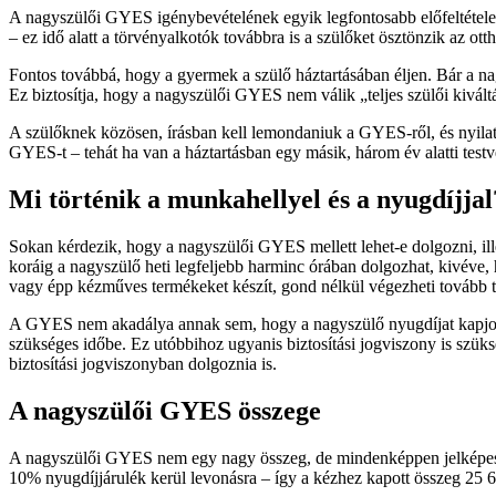
A nagyszülői GYES igénybevételének egyik legfontosabb előfeltétele az
– ez idő alatt a törvényalkotók továbbra is a szülőket ösztönzik az ot
Fontos továbbá, hogy a gyermek a szülő háztartásában éljen. Bár a nag
Ez biztosítja, hogy a nagyszülői GYES nem válik „teljes szülői kivál
A szülőknek közösen, írásban kell lemondaniuk a GYES-ről, és nyilat
GYES-t – tehát ha van a háztartásban egy másik, három év alatti testvé
Mi történik a munkahellyel és a nyugdíjjal
Sokan kérdezik, hogy a nagyszülői GYES mellett lehet-e dolgozni, ill
koráig a nagyszülő heti legfeljebb harminc órában dolgozhat, kivéve, h
vagy épp kézműves termékeket készít, gond nélkül végezheti tovább 
A GYES nem akadálya annak sem, hogy a nagyszülő nyugdíjat kapjon. 
szükséges időbe. Ez utóbbihoz ugyanis biztosítási jogviszony is szük
biztosítási jogviszonyban dolgoznia is.
A nagyszülői GYES összege
A nagyszülői GYES nem egy nagy összeg, de mindenképpen jelképes tám
10% nyugdíjjárulék kerül levonásra – így a kézhez kapott összeg 25 6