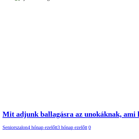
Mit adjunk ballagásra az unokáknak, ami
Seniorszalon
4 hónap ezelőtt
3 hónap ezelőtt
0