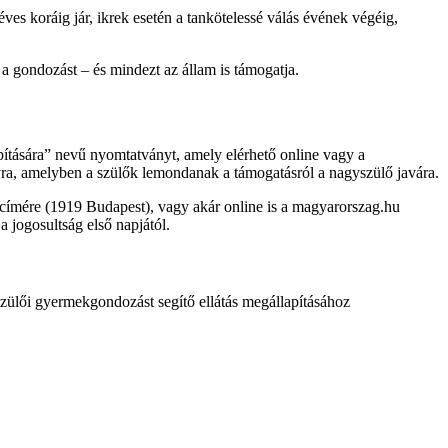
es koráig jár, ikrek esetén a tankötelessé válás évének végéig,
a gondozást – és mindezt az állam is támogatja.
apítására” nevű nyomtatványt, amely elérhető online vagy a
a, amelyben a szülők lemondanak a támogatásról a nagyszülő javára.
 címére (1919 Budapest), vagy akár online is a magyarorszag.hu
 jogosultság első napjától.
zülői gyermekgondozást segítő ellátás megállapításához