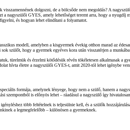
ők visszamennének dolgozni, de a bölcsőde nem megoldás? A nagyszülők 
aszt a nagyszülői GYES, amely lehetőséget teremt arra, hogy a nyugdíj m
igyelni, és hogyan lehet elindítani a folyamatot.
lasszikus modell, amelyben a kisgyermek évekig otthon marad az édes
eti sok szülőt, hogy a gyermek egyéves kora után visszatérjen a munkába
uk, türelmük és érzelmi kötődésük révén tökéletesen alkalmasak a gyerm
ondolat hívta életre a nagyszülői GYES-t, amit 2020-tól lehet igénybe v
peciális formája, amelynek lényege, hogy nem a szülő, hanem a nagyszü
tási szempontból is előnyös lehet – ráadásul a nagyszülő így hivatalos
yléshez több feltételnek is teljesülnie kell, és a szülők hozzájárulása
enkinek a legmegfelelőbb – különösen a gyermeknek.