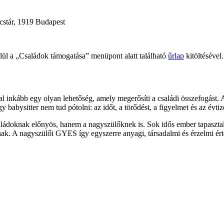
cstár, 1919 Budapest
elül a „Családok támogatása” menüpont alatt található
űrlap
kitöltésével.
nkább egy olyan lehetőség, amely megerősíti a családi összefogást. Az 
abysitter nem tud pótolni: az időt, a törődést, a figyelmet és az évtize
doknak előnyös, hanem a nagyszülőknek is. Sok idős ember tapasztalja, 
knak. A nagyszülői GYES így egyszerre anyagi, társadalmi és érzelmi ért