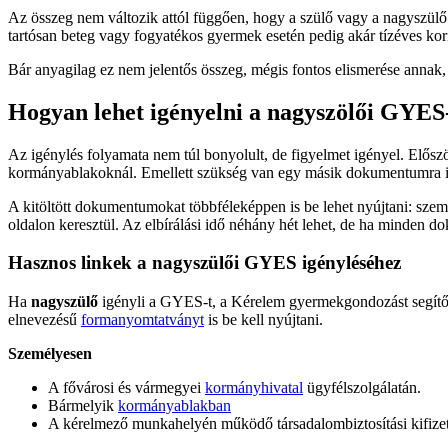
Az összeg nem változik attól függően, hogy a szülő vagy a nagyszülő 
tartósan beteg vagy fogyatékos gyermek esetén pedig akár tízéves kor
Bár anyagilag ez nem jelentős összeg, mégis fontos elismerése annak,
Hogyan lehet igényelni a nagyszölői GYES
Az igénylés folyamata nem túl bonyolult, de figyelmet igényel. Előszö
kormányablakoknál. Emellett szükség van egy másik dokumentumra is
A kitöltött dokumentumokat többféleképpen is be lehet nyújtani: sze
oldalon keresztül. Az elbírálási idő néhány hét lehet, de ha minden d
Hasznos linkek a nagyszülői GYES igényléséhez
Ha
nagyszülő
igényli a GYES-t, a Kérelem gyermekgondozást segítő 
elnevezésű
formanyomtatványt
is be kell nyújtani.
Személyesen
A fővárosi és vármegyei
kormányhivatal
ügyfélszolgálatán.
Bármelyik
kormányablakban
A kérelmező munkahelyén működő társadalombiztosítási kifize