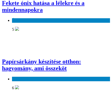
Fekete ónix hatása a lélekre és a
mindennapokra
Érdekes
5
Papírsárkány készítése otthon:
hagyomány, ami összeköt
Szabadidő
6