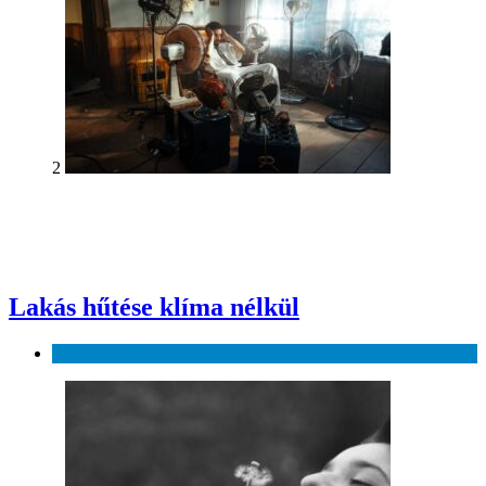
2
Lakás hűtése klíma nélkül
Otthon és kert