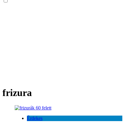
frizura
Érdekes