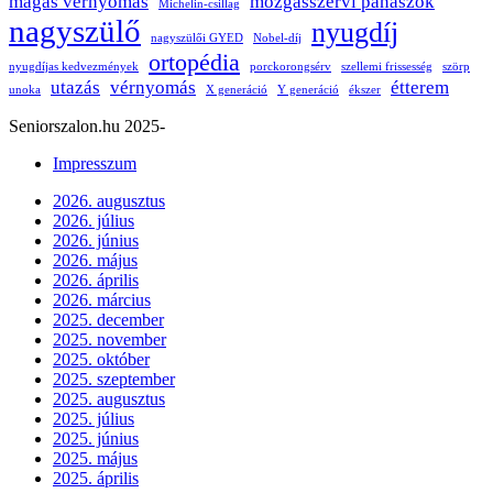
magas vérnyomás
mozgásszervi panaszok
Michelin-csillag
nagyszülő
nyugdíj
nagyszülői GYED
Nobel-díj
ortopédia
nyugdíjas kedvezmények
porckorongsérv
szellemi frissesség
szörp
utazás
vérnyomás
étterem
unoka
X generáció
Y generáció
ékszer
Seniorszalon.hu 2025-
Impresszum
2026. augusztus
2026. július
2026. június
2026. május
2026. április
2026. március
2025. december
2025. november
2025. október
2025. szeptember
2025. augusztus
2025. július
2025. június
2025. május
2025. április