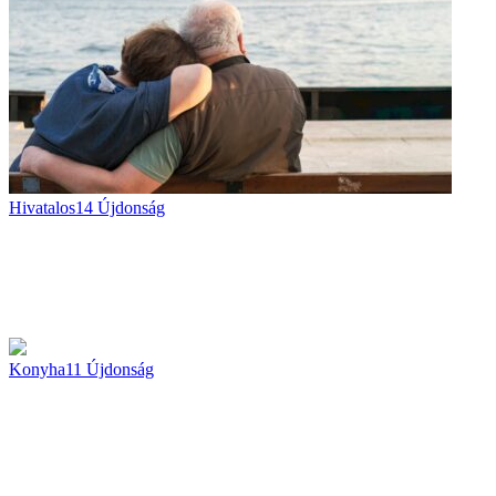
Hivatalos
14
Újdonság
Konyha
11
Újdonság