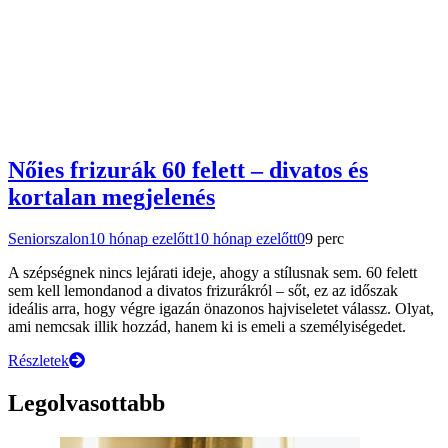
Nőies frizurák 60 felett – divatos és
kortalan megjelenés
Seniorszalon
10 hónap ezelőtt
10 hónap ezelőtt
0
9 perc
A szépségnek nincs lejárati ideje, ahogy a stílusnak sem. 60 felett
sem kell lemondanod a divatos frizurákról – sőt, ez az időszak
ideális arra, hogy végre igazán önazonos hajviseletet válassz. Olyat,
ami nemcsak illik hozzád, hanem ki is emeli a személyiségedet.
Részletek
Legolvasottabb