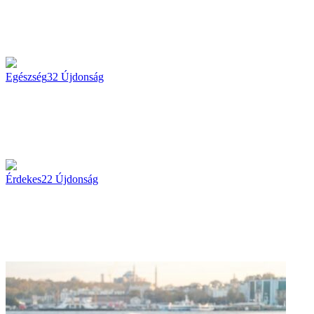
Egészség
32
Újdonság
Érdekes
22
Újdonság