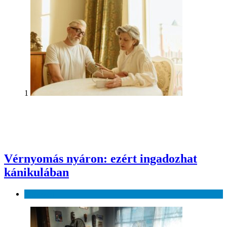
1
Vérnyomás nyáron: ezért ingadozhat
kánikulában
Egészség