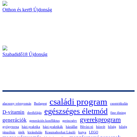
Otthon és kert
9
Újdonság
Szabadidő
18
Újdonság
családi program
alacsony vérnyomás
Budapest
csontritkulás
egészséges életmód
D-vitamin
derékfájás
fine dining
gyerekprogram
generációk
generációs konfliktus
gerincsérv
gyógytorna
házi praktika
házi praktikák
háziállat
Hévízi-tó
húsvét
hőség
hűség
játszóház
játék
kirándulás
Krasznahorkai László
kutya
LEGO