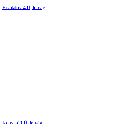
Hivatalos
14
Újdonság
Konyha
11
Újdonság