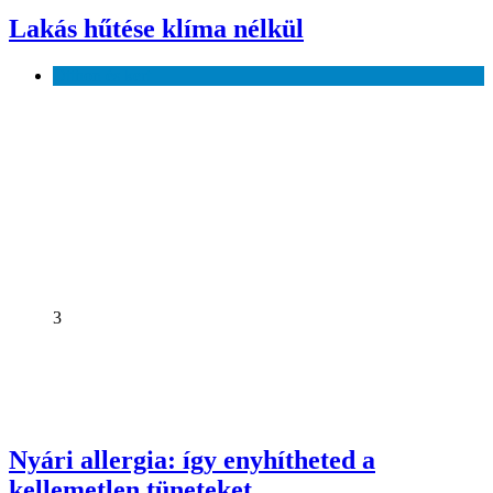
Lakás hűtése klíma nélkül
Otthon és kert
3
Nyári allergia: így enyhítheted a
kellemetlen tüneteket