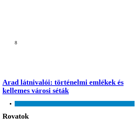
8
Arad látnivalói: történelmi emlékek és
kellemes városi séták
Szabadidő
Rovatok