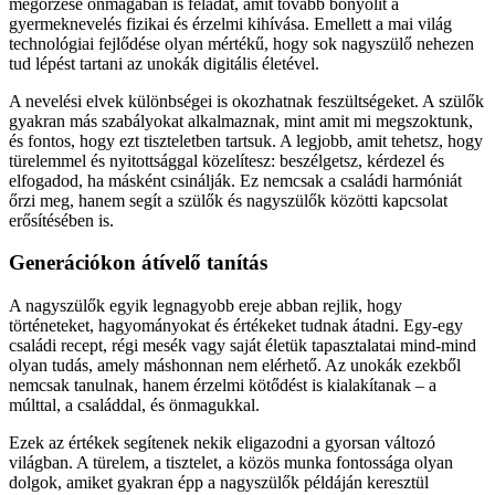
megőrzése önmagában is feladat, amit tovább bonyolít a
gyermeknevelés fizikai és érzelmi kihívása. Emellett a mai világ
technológiai fejlődése olyan mértékű, hogy sok nagyszülő nehezen
tud lépést tartani az unokák digitális életével.
A nevelési elvek különbségei is okozhatnak feszültségeket. A szülők
gyakran más szabályokat alkalmaznak, mint amit mi megszoktunk,
és fontos, hogy ezt tiszteletben tartsuk. A legjobb, amit tehetsz, hogy
türelemmel és nyitottsággal közelítesz: beszélgetsz, kérdezel és
elfogadod, ha másként csinálják. Ez nemcsak a családi harmóniát
őrzi meg, hanem segít a szülők és nagyszülők közötti kapcsolat
erősítésében is.
Generációkon átívelő tanítás
A nagyszülők egyik legnagyobb ereje abban rejlik, hogy
történeteket, hagyományokat és értékeket tudnak átadni. Egy-egy
családi recept, régi mesék vagy saját életük tapasztalatai mind-mind
olyan tudás, amely máshonnan nem elérhető. Az unokák ezekből
nemcsak tanulnak, hanem érzelmi kötődést is kialakítanak – a
múlttal, a családdal, és önmagukkal.
Ezek az értékek segítenek nekik eligazodni a gyorsan változó
világban. A türelem, a tisztelet, a közös munka fontossága olyan
dolgok, amiket gyakran épp a nagyszülők példáján keresztül