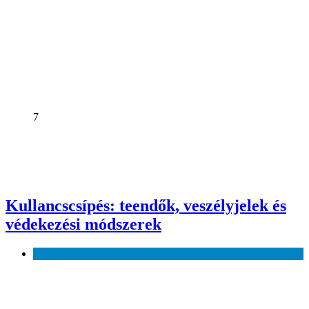
7
Kullancscsípés: teendők, veszélyjelek és
védekezési módszerek
Egészség