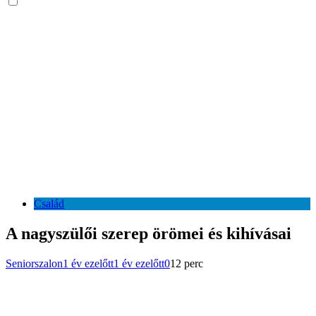
Család
A nagyszülői szerep örömei és kihívásai
Seniorszalon
1 év ezelőtt
1 év ezelőtt
0
12 perc