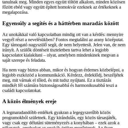
tanulnak meg. Minden egyes együtt töltött alkalom, minden közösen
főzött ebéd vagy együtt épített homokvár ezeknek az értékeknek a
megalapozása.
Egyensúly a segítés és a háttérben maradás között
Az unokákkal való kapcsolatban mindig ott van a kérdés: mennyire
vegyél részt a nevelésükben? Fontos megtalálni az arany középutat.
Egy támogató nagyszülő segít, de nem helyettesít. Jelen van, de nem
irányít. A szülők döntéseit tiszteletben tartva lehet a legjobb
kapcsolatot kialakítani – olyat, amelyben mindenkinek megvan a
saját szerepe és feladata.
Ha nem vagy biztos abban, mikor és hogyan érdemes közbelépni, a
legjobb eszközöd a kommunikáció. Kérdezz, érdeklődj, beszéljétek
meg, mit várnak el tőled, és mit tudsz nyújtani. Ez a tisztázás
mindkét fél számára biztonságosabbá és harmonikusabbá teszi a
családi kapcsolatokat.
A közös élmények ereje
A legmaradandóbb emlékek gyakran a legegyszerűbb közös
programokból születnek. Egy kirándulás, egy közös társasjáték,
vagy csak egy délutáni süteményezés a konyhában – ezek azok a
pillanatok, amelyeket az unokák örökre megőriznek. Az ilyen