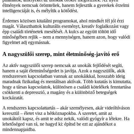
élmények nemcsak örömteliek, hanem fejlesztik a gyerekek érzelmi
intelligenciáját is, és mélyítik a kötődést.
Érdemes közösen kitalálni programokat, ahol mindkét fél jól érzi
magát. Választhattok kulturális eseményt, kreatív foglalkozást vagy
épp családi történetek mesélését. A kulcs az együtt töltött idő
minőségében rejlik – nem a mennyiségen, hanem azon, hogy valódi
figyelmet adj egymásnak.
A nagyszülői szerep, mint életminőség-javító erő
Az aktív nagyszülői szerep nemcsak az unokák fejlődését segíti,
hanem a saját életminőségedet is javítja. Azok a nagyszülők, akik
rendszeresen kapcsolatban vannak az unokáikkal, hosszabb ideig
maradnak fizikailag és mentálisan aktívak. Több kutatás is kimutatta,
hogy a társas kapcsolatok, különösen a családi kötelékek fenntartása
csökkenti a depresszió, a magány és a különböző betegségek
kockázatát.
A rendszeres kapcsolattartás – akár személyesen, akár videóhíváson
keresztül – életet visz a hétköznapokba. A szeretet, amit az
unokáktól kapsz, és amit te adsz nekik, valódi gyógyír a lélekre. Ha
lehetőséged van rá, ne hagyd ki: építsd be ezt az ajándékot a
mindennapjaidba.