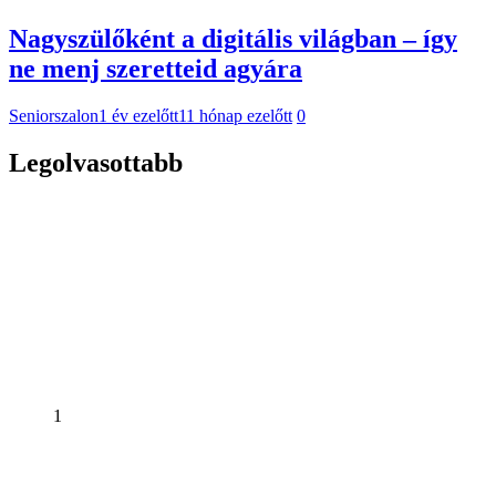
Nagyszülőként a digitális világban – így
ne menj szeretteid agyára
Seniorszalon
1 év ezelőtt
11 hónap ezelőtt
0
Legolvasottabb
1