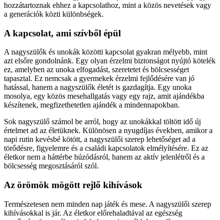
hozzátartoznak ehhez a kapcsolathoz, mint a közös nevetések vagy
a generációk közti különbségek.
A kapcsolat, ami szívből épül
A nagyszülők és unokák közötti kapcsolat gyakran mélyebb, mint
azt elsőre gondolnánk. Egy olyan érzelmi biztonságot nyújtó kötelék
ez, amelyben az unoka elfogadást, szeretetet és bölcsességet
tapasztal. Ez nemcsak a gyermekek érzelmi fejlődésére van jó
hatással, hanem a nagyszülők életét is gazdagítja. Egy unoka
mosolya, egy közös mesehallgatás vagy egy rajz, amit ajándékba
készítenek, megfizethetetlen ajándék a mindennapokban.
Sok nagyszülő számol be arról, hogy az unokákkal töltött idő új
értelmet ad az életüknek. Különösen a nyugdíjas években, amikor a
napi rutin kevésbé kötött, a nagyszülői szerep lehetőséget ad a
törődésre, figyelemre és a családi kapcsolatok elmélyítésére. Ez az
életkor nem a háttérbe húzódásról, hanem az aktív jelenlétről és a
bölcsesség megosztásáról szól.
Az örömök mögött rejlő kihívások
Természetesen nem minden nap játék és mese. A nagyszülői szerep
kihívásokkal is jár. Az életkor előrehaladtával az egészség