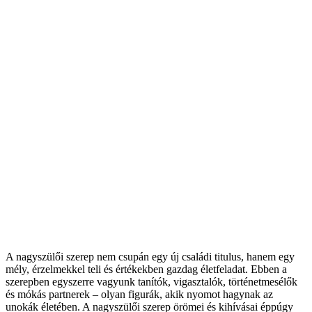
A nagyszülői szerep nem csupán egy új családi titulus, hanem egy
mély, érzelmekkel teli és értékekben gazdag életfeladat. Ebben a
szerepben egyszerre vagyunk tanítók, vigasztalók, történetmesélők
és mókás partnerek – olyan figurák, akik nyomot hagynak az
unokák életében. A nagyszülői szerep örömei és kihívásai éppúgy