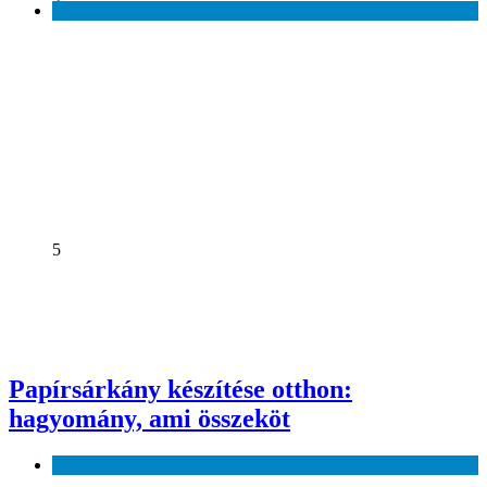
Érdekes
5
Papírsárkány készítése otthon:
hagyomány, ami összeköt
Szabadidő