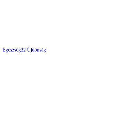
Egészség
32
Újdonság