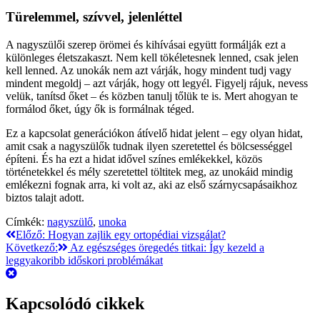
Türelemmel, szívvel, jelenléttel
A nagyszülői szerep örömei és kihívásai együtt formálják ezt a
különleges életszakaszt. Nem kell tökéletesnek lenned, csak jelen
kell lenned. Az unokák nem azt várják, hogy mindent tudj vagy
mindent megoldj – azt várják, hogy ott legyél. Figyelj rájuk, nevess
velük, tanítsd őket – és közben tanulj tőlük te is. Mert ahogyan te
formálod őket, úgy ők is formálnak téged.
Ez a kapcsolat generációkon átívelő hidat jelent – egy olyan hidat,
amit csak a nagyszülők tudnak ilyen szeretettel és bölcsességgel
építeni. És ha ezt a hidat idővel színes emlékekkel, közös
történetekkel és mély szeretettel töltitek meg, az unokáid mindig
emlékezni fognak arra, ki volt az, aki az első szárnycsapásaikhoz
biztos talajt adott.
Címkék:
nagyszülő
,
unoka
Bejegyzés
Előző:
Hogyan zajlik egy ortopédiai vizsgálat?
Következő:
Az egészséges öregedés titkai: Így kezeld a
navigáció
leggyakoribb időskori problémákat
Kapcsolódó cikkek