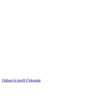
Otthon és kert
9
Újdonság