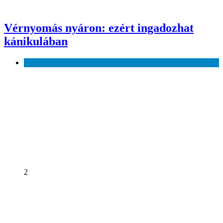
Vérnyomás nyáron: ezért ingadozhat
kánikulában
Egészség
2