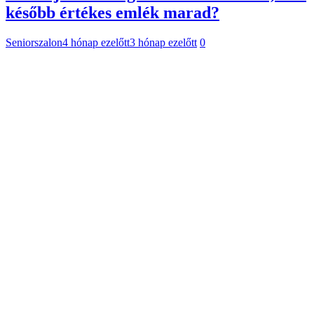
később értékes emlék marad?
Seniorszalon
4 hónap ezelőtt
3 hónap ezelőtt
0