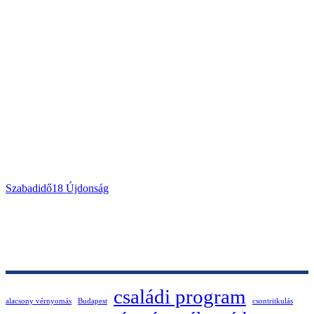
Szabadidő
18
Újdonság
családi program
alacsony vérnyomás
Budapest
csontritkulás