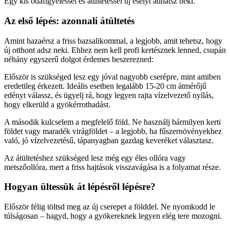
Egy kis odafigyeléssel és átültetéssel új esélyt adhatsz neki.
Az első lépés: azonnali átültetés
Amint hazaérsz a friss bazsalikommal, a legjobb, amit tehetsz, hogy
új otthont adsz neki. Ehhez nem kell profi kertésznek lenned, csupán
néhány egyszerű dolgot érdemes beszerezned:
Először is szükséged lesz egy jóval nagyobb cserépre, mint amiben
eredetileg érkezett. Ideális esetben legalább 15-20 cm átmérőjű
edényt válassz, és ügyelj rá, hogy legyen rajta vízelvezető nyílás,
hogy elkerüld a gyökérrothadást.
A második kulcselem a megfelelő föld. Ne használj bármilyen kerti
földet vagy maradék virágföldet – a legjobb, ha fűszernövényekhez
való, jó vízelvezetésű, tápanyagban gazdag keveréket választasz.
Az átültetéshez szükséged lesz még egy éles ollóra vagy
metszőollóra, mert a friss hajtások visszavágása is a folyamat része.
Hogyan ültessük át lépésről lépésre?
Először félig töltsd meg az új cserepet a földdel. Ne nyomkodd le
túlságosan – hagyd, hogy a gyökereknek legyen elég tere mozogni.