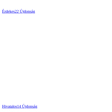
Érdekes
22
Újdonság
Hivatalos
14
Újdonság