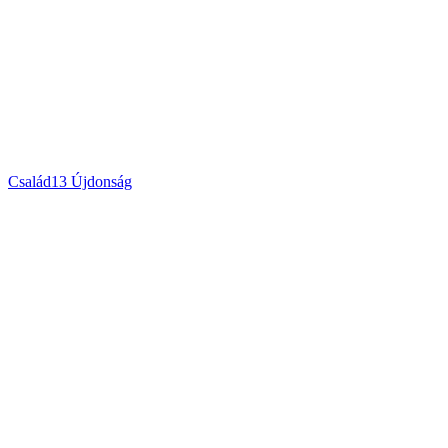
Család
13
Újdonság