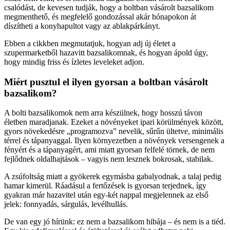
csalódást, de kevesen tudják, hogy a boltban vásárolt bazsalikom
megmenthető, és megfelelő gondozással akár hónapokon át
díszítheti a konyhapultot vagy az ablakpárkányt.
Ebben a cikkben megmutatjuk, hogyan adj új életet a
szupermarketből hazavitt bazsalikomnak, és hogyan ápold úgy,
hogy mindig friss és ízletes leveleket adjon.
Miért pusztul el ilyen gyorsan a boltban vásárolt
bazsalikom?
A bolti bazsalikomok nem arra készülnek, hogy hosszú távon
életben maradjanak. Ezeket a növényeket ipari körülmények között,
gyors növekedésre „programozva” nevelik, sűrűn ültetve, minimális
térrel és tápanyaggal. Ilyen környezetben a növények versengenek a
fényért és a tápanyagért, ami miatt gyorsan felfelé törnek, de nem
fejlődnek oldalhajtások – vagyis nem lesznek bokrosak, stabilak.
A zsúfoltság miatt a gyökerek egymásba gabalyodnak, a talaj pedig
hamar kimerül. Ráadásul a fertőzések is gyorsan terjednek, így
gyakran már hazavitel után egy-két nappal megjelennek az első
jelek: fonnyadás, sárgulás, levélhullás.
De van egy jó hírünk: ez nem a bazsalikom hibája – és nem is a tiéd.