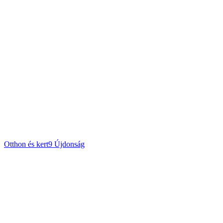
Otthon és kert
9
Újdonság