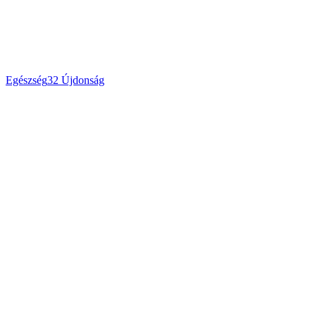
Egészség
32
Újdonság