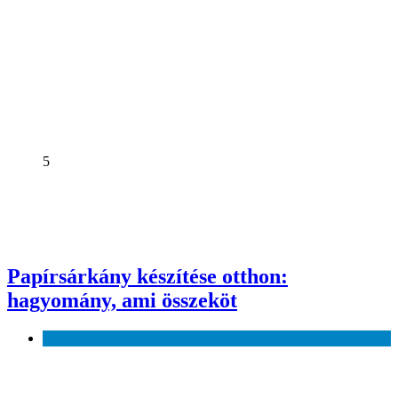
5
Papírsárkány készítése otthon:
hagyomány, ami összeköt
Szabadidő