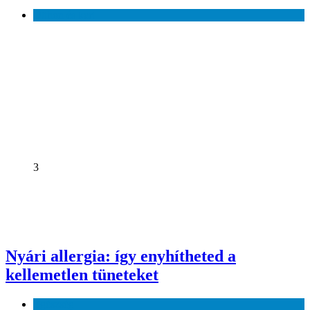
Otthon és kert
3
Nyári allergia: így enyhítheted a
kellemetlen tüneteket
Egészség