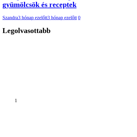
gyümölcsök és receptek
Szandra
3 hónap ezelőtt
3 hónap ezelőtt
0
Legolvasottabb
1