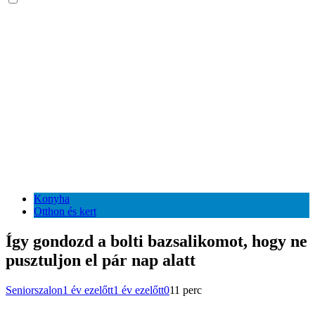
Konyha
Otthon és kert
Így gondozd a bolti bazsalikomot, hogy ne
pusztuljon el pár nap alatt
Seniorszalon
1 év ezelőtt
1 év ezelőtt
0
11 perc