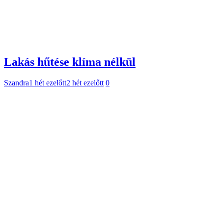
Lakás hűtése klíma nélkül
Szandra
1 hét ezelőtt
2 hét ezelőtt
0