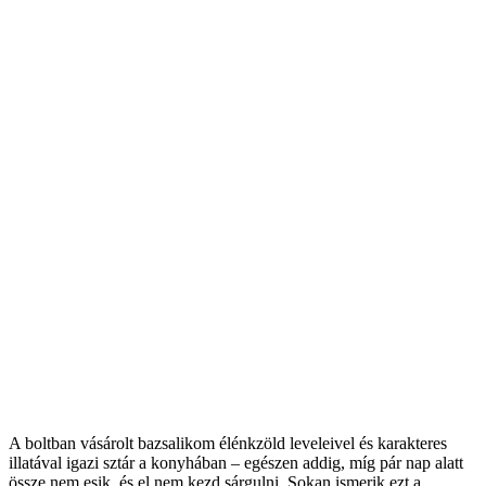
A boltban vásárolt bazsalikom élénkzöld leveleivel és karakteres
illatával igazi sztár a konyhában – egészen addig, míg pár nap alatt
össze nem esik, és el nem kezd sárgulni. Sokan ismerik ezt a