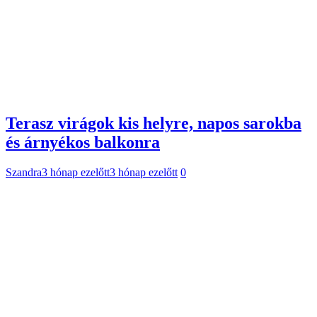
Terasz virágok kis helyre, napos sarokba
és árnyékos balkonra
Szandra
3 hónap ezelőtt
3 hónap ezelőtt
0