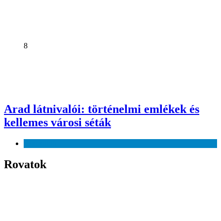
8
Arad látnivalói: történelmi emlékek és
kellemes városi séták
Szabadidő
Rovatok