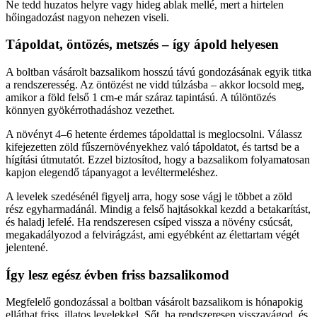
Ne tedd huzatos helyre vagy hideg ablak mellé, mert a hirtelen
hőingadozást nagyon nehezen viseli.
Tápoldat, öntözés, metszés – így ápold helyesen
A boltban vásárolt bazsalikom hosszú távú gondozásának egyik titka
a rendszeresség. Az öntözést ne vidd túlzásba – akkor locsold meg,
amikor a föld felső 1 cm-e már száraz tapintású. A túlöntözés
könnyen gyökérrothadáshoz vezethet.
A növényt 4–6 hetente érdemes tápoldattal is meglocsolni. Válassz
kifejezetten zöld fűszernövényekhez való tápoldatot, és tartsd be a
hígítási útmutatót. Ezzel biztosítod, hogy a bazsalikom folyamatosan
kapjon elegendő tápanyagot a levéltermeléshez.
A levelek szedésénél figyelj arra, hogy sose vágj le többet a zöld
rész egyharmadánál. Mindig a felső hajtásokkal kezdd a betakarítást,
és haladj lefelé. Ha rendszeresen csíped vissza a növény csúcsát,
megakadályozod a felvirágzást, ami egyébként az élettartam végét
jelentené.
Így lesz egész évben friss bazsalikomod
Megfelelő gondozással a boltban vásárolt bazsalikom is hónapokig
elláthat friss, illatos levelekkel. Sőt, ha rendszeresen visszavágod, és