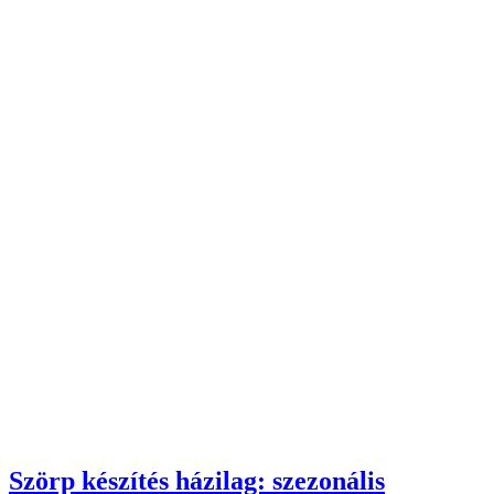
Szörp készítés házilag: szezonális