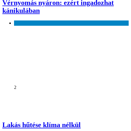
Vérnyomás nyáron: ezért ingadozhat
kánikulában
Egészség
2
Lakás hűtése klíma nélkül