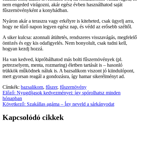
nem engeded virágozni, akár egész évben használhatod saját
fűszernövényként a konyhádban.
Nyáron akár a teraszra vagy erkélyre is kiteheted, csak ügyelj arra,
hogy ne tűző napon legyen egész nap, és védd az erősebb széltől.
A siker kulcsa: azonnali átültetés, rendszeres visszavágás, megfelelő
öntözés és egy kis odafigyelés. Nem bonyolult, csak tudni kell,
hogyan kezdj hozzá.
Ha van kedved, kipróbálhatod más bolti fűszernövények (pl.
petrezselyem, menta, rozmaring) életben tartását is – hasonló
trükkök működnek náluk is. A bazsalikom viszont jó kiindulópont,
mert gyorsan reagál a gondozásra, így hamar sikerélményt ad.
Címkék:
bazsalikom
,
fűszer
,
fűszernövény
Bejegyzés
Előző:
Nyugdíjasok kedvezményei: így spórolhatsz minden
hónapban
navigáció
Következő:
Szakállas agáma – Így neveld a sárkányodat
Kapcsolódó cikkek