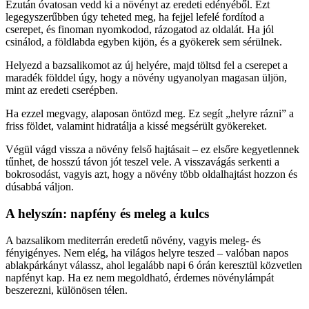
Ezután óvatosan vedd ki a növényt az eredeti edényéből. Ezt
legegyszerűbben úgy teheted meg, ha fejjel lefelé fordítod a
cserepet, és finoman nyomkodod, rázogatod az oldalát. Ha jól
csinálod, a földlabda egyben kijön, és a gyökerek sem sérülnek.
Helyezd a bazsalikomot az új helyére, majd töltsd fel a cserepet a
maradék földdel úgy, hogy a növény ugyanolyan magasan üljön,
mint az eredeti cserépben.
Ha ezzel megvagy, alaposan öntözd meg. Ez segít „helyre rázni” a
friss földet, valamint hidratálja a kissé megsérült gyökereket.
Végül vágd vissza a növény felső hajtásait – ez elsőre kegyetlennek
tűnhet, de hosszú távon jót teszel vele. A visszavágás serkenti a
bokrosodást, vagyis azt, hogy a növény több oldalhajtást hozzon és
dúsabbá váljon.
A helyszín: napfény és meleg a kulcs
A bazsalikom mediterrán eredetű növény, vagyis meleg- és
fényigényes. Nem elég, ha világos helyre teszed – valóban napos
ablakpárkányt válassz, ahol legalább napi 6 órán keresztül közvetlen
napfényt kap. Ha ez nem megoldható, érdemes növénylámpát
beszerezni, különösen télen.