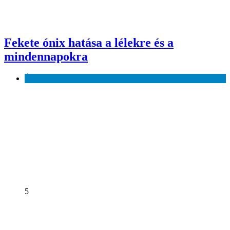
Fekete ónix hatása a lélekre és a
mindennapokra
Érdekes
5