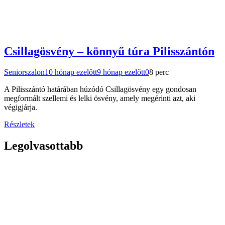
Csillagösvény – könnyű túra Pilisszántón
Seniorszalon
10 hónap ezelőtt
9 hónap ezelőtt
0
8 perc
A Pilisszántó határában húzódó Csillagösvény egy gondosan
megformált szellemi és lelki ösvény, amely megérinti azt, aki
végigjárja.
Részletek
Legolvasottabb