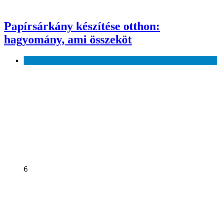
Papírsárkány készítése otthon:
hagyomány, ami összeköt
Szabadidő
6