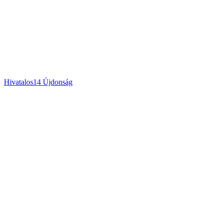
Hivatalos
14
Újdonság