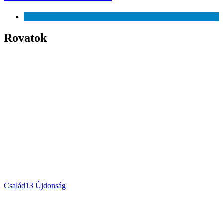
Szabadidő
Rovatok
Család
13
Újdonság