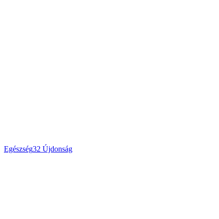
Egészség
32
Újdonság