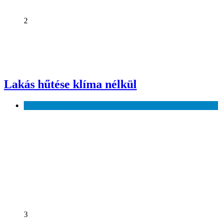
2
Lakás hűtése klíma nélkül
Otthon és kert
3