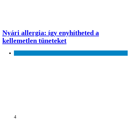
Nyári allergia: így enyhítheted a
kellemetlen tüneteket
Egészség
4