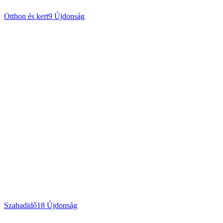
Otthon és kert
9
Újdonság
Szabadidő
18
Újdonság