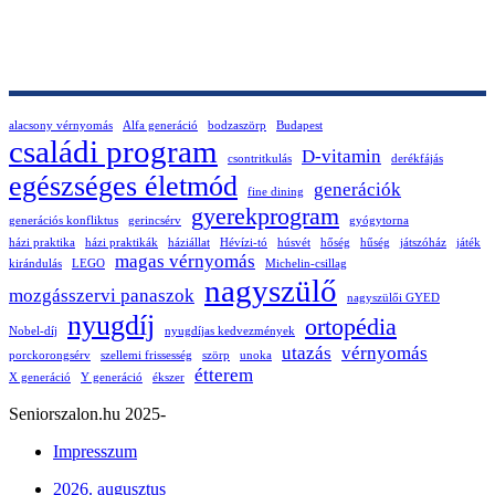
alacsony vérnyomás
Alfa generáció
bodzaszörp
Budapest
családi program
D-vitamin
csontritkulás
derékfájás
egészséges életmód
generációk
fine dining
gyerekprogram
generációs konfliktus
gerincsérv
gyógytorna
házi praktika
házi praktikák
háziállat
Hévízi-tó
húsvét
hőség
hűség
játszóház
játék
magas vérnyomás
kirándulás
LEGO
Michelin-csillag
nagyszülő
mozgásszervi panaszok
nagyszülői GYED
nyugdíj
ortopédia
Nobel-díj
nyugdíjas kedvezmények
utazás
vérnyomás
porckorongsérv
szellemi frissesség
szörp
unoka
étterem
X generáció
Y generáció
ékszer
Seniorszalon.hu 2025-
Impresszum
2026. augusztus