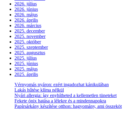
2026. július
2026. június
2026. május
2026. április
2026. március
2025. december
2025. november
2025. október
2025. szeptember
2025. augusztus
2025. július
2025. június
2025. május
2025. április
Vérnyomás nyáron: ezért ingadozhat kánikulában
Lakás hűtése klíma nélkül
Nyári allergia: így enyhítheted a kellemetlen tüneteket
Fekete ónix hatása a lélekre és a mindennapokra
Papírsárkány készítése otthon: hagyomány, ami összeköt