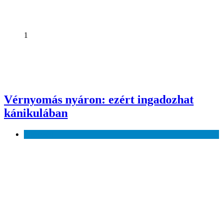
1
Vérnyomás nyáron: ezért ingadozhat
kánikulában
Egészség