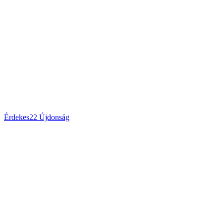
Érdekes
22
Újdonság