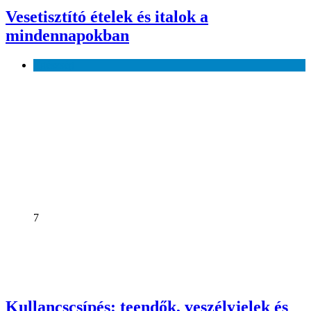
Vesetisztító ételek és italok a
mindennapokban
Egészség
7
Kullancscsípés: teendők, veszélyjelek és