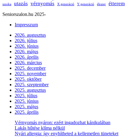
utazás
vérnyomás
étterem
unoka
X generáció
Y generáció
ékszer
Seniorszalon.hu 2025-
Impresszum
2026. augusztus
2026. július
2026. június
2026. május
2026. április
2026. március
2025. december
2025. november
2025. október
2025. szeptember
2025. augusztus
2025. július
2025. június
2025. május
2025. április
Vérnyomás nyáron: ezért ingadozhat kánikulában
Lakás hűtése klíma nélkül
Nyári allergia: így enyhítheted a kellemetlen tüneteket