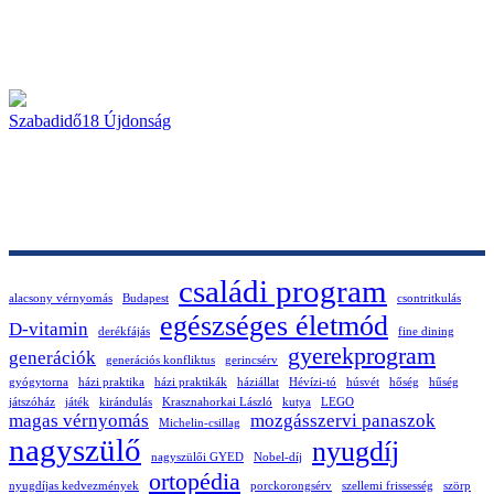
Szabadidő
18
Újdonság
családi program
alacsony vérnyomás
Budapest
csontritkulás
egészséges életmód
D-vitamin
derékfájás
fine dining
gyerekprogram
generációk
generációs konfliktus
gerincsérv
gyógytorna
házi praktika
házi praktikák
háziállat
Hévízi-tó
húsvét
hőség
hűség
játszóház
játék
kirándulás
Krasznahorkai László
kutya
LEGO
magas vérnyomás
mozgásszervi panaszok
Michelin-csillag
nagyszülő
nyugdíj
nagyszülői GYED
Nobel-díj
ortopédia
nyugdíjas kedvezmények
porckorongsérv
szellemi frissesség
szörp