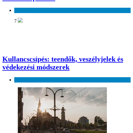
Egészség
7
Kullancscsípés: teendők, veszélyjelek és
védekezési módszerek
Egészség