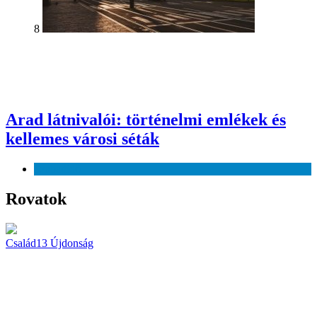
8
Arad látnivalói: történelmi emlékek és
kellemes városi séták
Szabadidő
Rovatok
Család
13
Újdonság