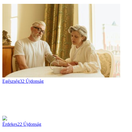
Egészség
32
Újdonság
Érdekes
22
Újdonság