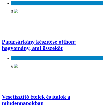
Érdekes
5
Papírsárkány készítése otthon:
hagyomány, ami összeköt
Szabadidő
6
Vesetisztító ételek és italok a
mindennapokban