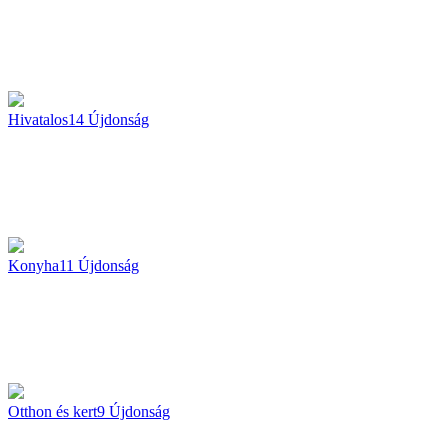
Hivatalos
14
Újdonság
Konyha
11
Újdonság
Otthon és kert
9
Újdonság