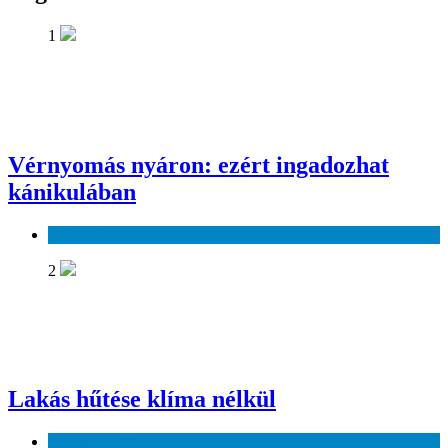
1
Vérnyomás nyáron: ezért ingadozhat
kánikulában
Egészség
2
Lakás hűtése klíma nélkül
Otthon és kert