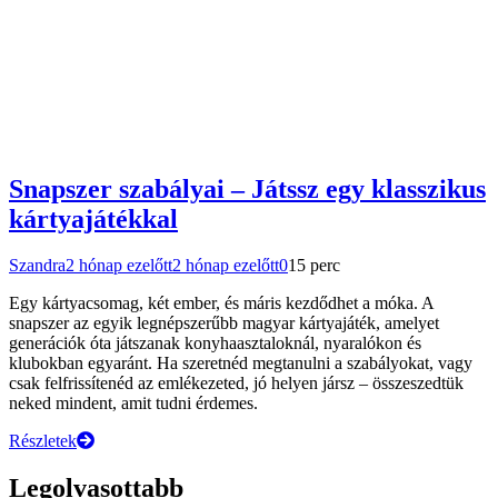
Snapszer szabályai – Játssz egy klasszikus
kártyajátékkal
Szandra
2 hónap ezelőtt
2 hónap ezelőtt
0
15 perc
Egy kártyacsomag, két ember, és máris kezdődhet a móka. A
snapszer az egyik legnépszerűbb magyar kártyajáték, amelyet
generációk óta játszanak konyhaasztaloknál, nyaralókon és
klubokban egyaránt. Ha szeretnéd megtanulni a szabályokat, vagy
csak felfrissítenéd az emlékezeted, jó helyen jársz – összeszedtük
neked mindent, amit tudni érdemes.
Részletek
Legolvasottabb