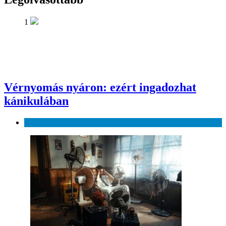
1
Vérnyomás nyáron: ezért ingadozhat
kánikulában
Egészség