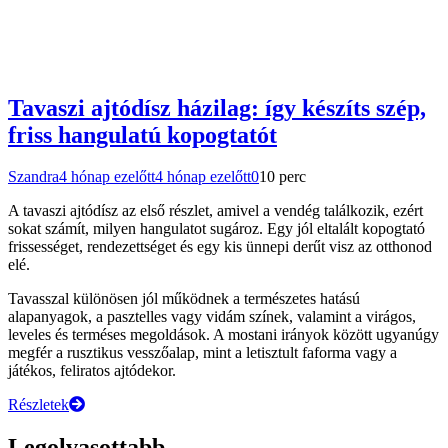
Tavaszi ajtódísz házilag: így készíts szép,
friss hangulatú kopogtatót
Szandra
4 hónap ezelőtt
4 hónap ezelőtt
0
10 perc
A tavaszi ajtódísz az első részlet, amivel a vendég találkozik, ezért
sokat számít, milyen hangulatot sugároz. Egy jól eltalált kopogtató
frissességet, rendezettséget és egy kis ünnepi derűt visz az otthonod
elé.
Tavasszal különösen jól működnek a természetes hatású
alapanyagok, a pasztelles vagy vidám színek, valamint a virágos,
leveles és terméses megoldások. A mostani irányok között ugyanúgy
megfér a rusztikus vesszőalap, mint a letisztult faforma vagy a
játékos, feliratos ajtódekor.
Részletek
Legolvasottabb