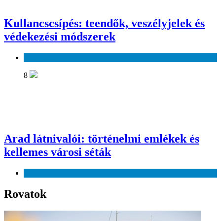
Kullancscsípés: teendők, veszélyjelek és
védekezési módszerek
Egészség
8
Arad látnivalói: történelmi emlékek és
kellemes városi séták
Szabadidő
Rovatok