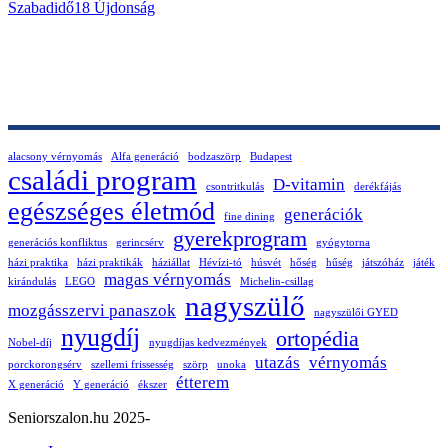
Szabadidő
18
Újdonság
alacsony vérnyomás
Alfa generáció
bodzaszörp
Budapest
családi program
D-vitamin
csontritkulás
derékfájás
egészséges életmód
generációk
fine dining
gyerekprogram
generációs konfliktus
gerincsérv
gyógytorna
házi praktika
házi praktikák
háziállat
Hévízi-tó
húsvét
hőség
hűség
játszóház
játék
magas vérnyomás
kirándulás
LEGO
Michelin-csillag
nagyszülő
mozgásszervi panaszok
nagyszülői GYED
nyugdíj
ortopédia
Nobel-díj
nyugdíjas kedvezmények
utazás
vérnyomás
porckorongsérv
szellemi frissesség
szörp
unoka
étterem
X generáció
Y generáció
ékszer
Seniorszalon.hu 2025-