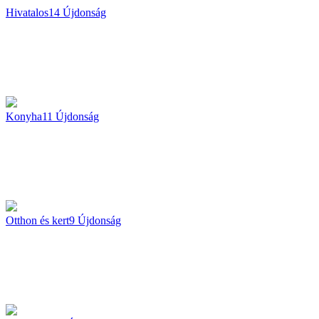
Hivatalos
14
Újdonság
Konyha
11
Újdonság
Otthon és kert
9
Újdonság