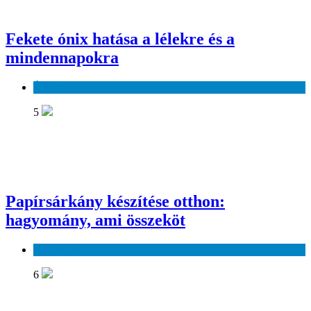
Fekete ónix hatása a lélekre és a
mindennapokra
Érdekes
5
Papírsárkány készítése otthon:
hagyomány, ami összeköt
Szabadidő
6