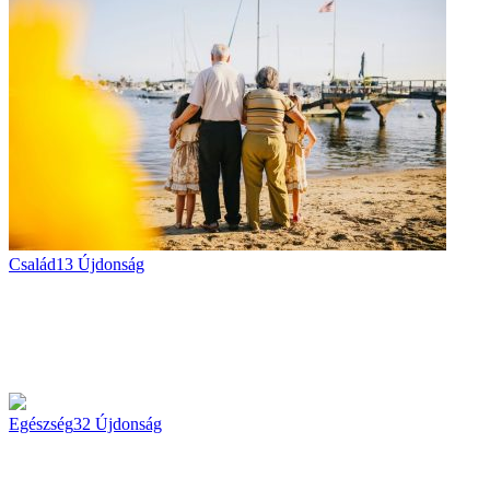
Család
13
Újdonság
Egészség
32
Újdonság