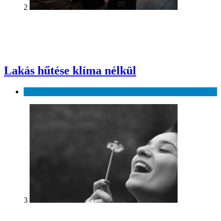
2
Lakás hűtése klíma nélkül
Otthon és kert
3