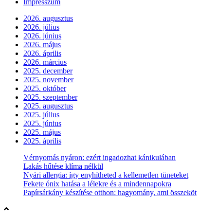
Impresszum
2026. augusztus
2026. július
2026. június
2026. május
2026. április
2026. március
2025. december
2025. november
2025. október
2025. szeptember
2025. augusztus
2025. július
2025. június
2025. május
2025. április
Vérnyomás nyáron: ezért ingadozhat kánikulában
Lakás hűtése klíma nélkül
Nyári allergia: így enyhítheted a kellemetlen tüneteket
Fekete ónix hatása a lélekre és a mindennapokra
Papírsárkány készítése otthon: hagyomány, ami összeköt