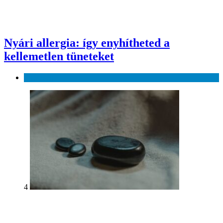
Nyári allergia: így enyhítheted a
kellemetlen tüneteket
Egészség
4