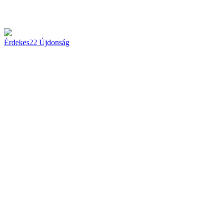
Érdekes
22
Újdonság