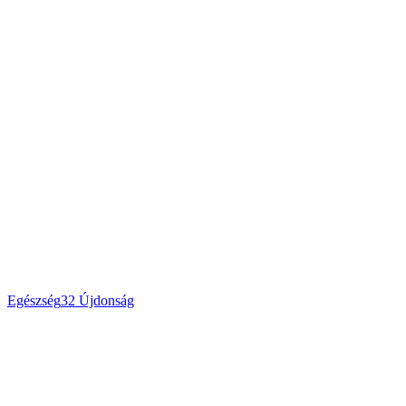
Egészség
32
Újdonság