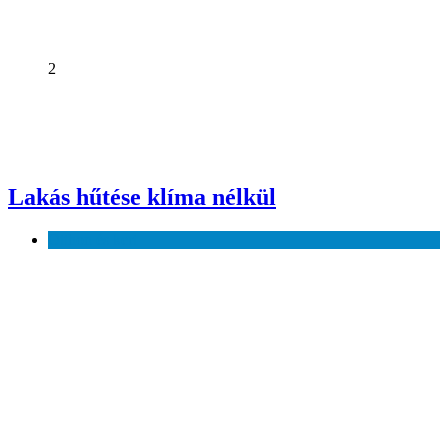
2
Lakás hűtése klíma nélkül
Otthon és kert