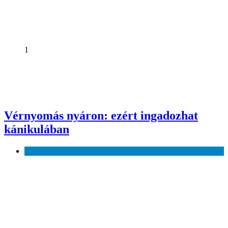
1
Vérnyomás nyáron: ezért ingadozhat
kánikulában
Egészség