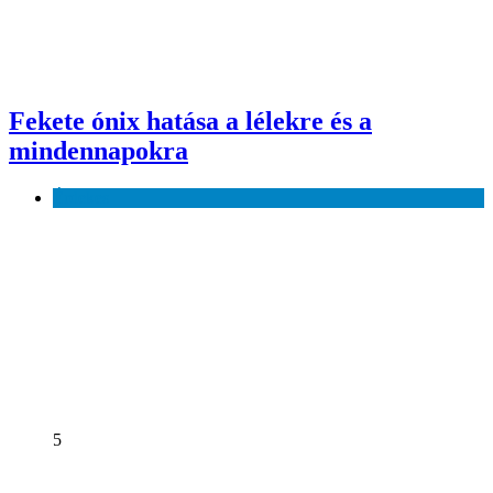
Fekete ónix hatása a lélekre és a
mindennapokra
Érdekes
5