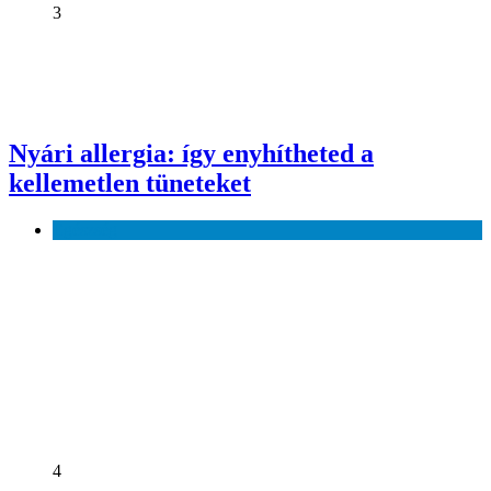
3
Nyári allergia: így enyhítheted a
kellemetlen tüneteket
Egészség
4