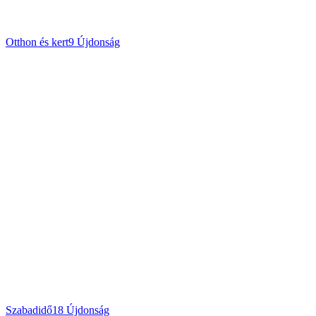
Otthon és kert
9
Újdonság
Szabadidő
18
Újdonság