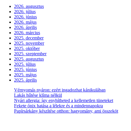
2026. augusztus
2026. július
2026. június
2026. május
2026. április
2026. március
2025. december
2025. november
2025. október
2025. szeptember
2025. augusztus
2025. július
2025. június
2025. május
2025. április
Vérnyomás nyáron: ezért ingadozhat kánikulában
Lakás hűtése klíma nélkül
Nyári allergia: így enyhítheted a kellemetlen tüneteket
Fekete ónix hatása a lélekre és a mindennapokra
Papírsárkány készítése otthon: hagyomány, ami összeköt