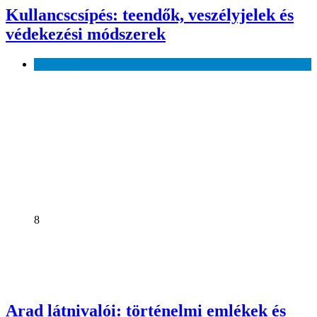
Kullancscsípés: teendők, veszélyjelek és
védekezési módszerek
Egészség
8
Arad látnivalói: történelmi emlékek és