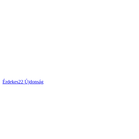
Érdekes
22
Újdonság