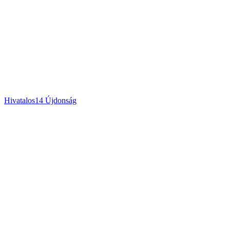
Hivatalos
14
Újdonság