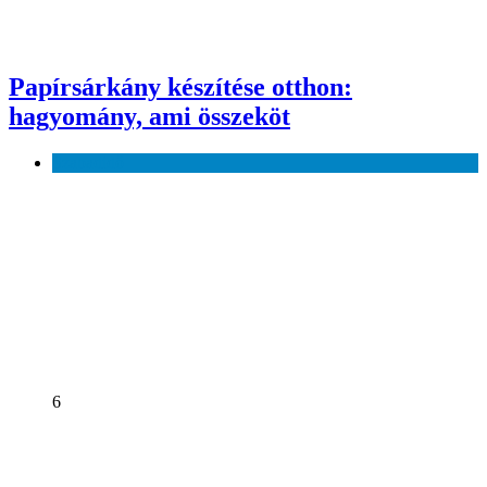
Papírsárkány készítése otthon:
hagyomány, ami összeköt
Szabadidő
6