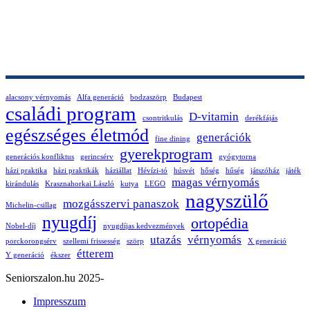
alacsony vérnyomás
Alfa generáció
bodzaszörp
Budapest
családi program
D-vitamin
csontritkulás
derékfájás
egészséges életmód
generációk
fine dining
gyerekprogram
generációs konfliktus
gerincsérv
gyógytorna
házi praktika
házi praktikák
háziállat
Hévízi-tó
húsvét
hőség
hűség
játszóház
játék
magas vérnyomás
kirándulás
Krasznahorkai László
kutya
LEGO
nagyszülő
mozgásszervi panaszok
Michelin-csillag
nyugdíj
ortopédia
Nobel-díj
nyugdíjas kedvezmények
utazás
vérnyomás
porckorongsérv
szellemi frissesség
szörp
X generáció
étterem
Y generáció
ékszer
Seniorszalon.hu 2025-
Impresszum