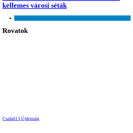
kellemes városi séták
Szabadidő
Rovatok
Család
13
Újdonság