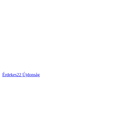
Érdekes
22
Újdonság