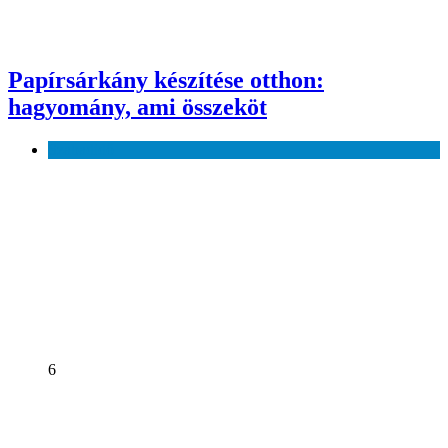
Papírsárkány készítése otthon:
hagyomány, ami összeköt
Szabadidő
6