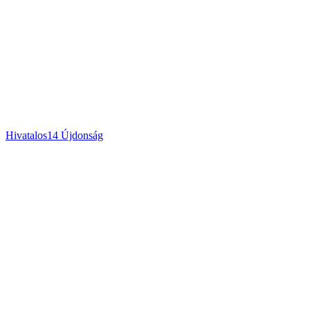
Hivatalos
14
Újdonság