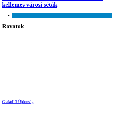
kellemes városi séták
Szabadidő
Rovatok
Család
13
Újdonság