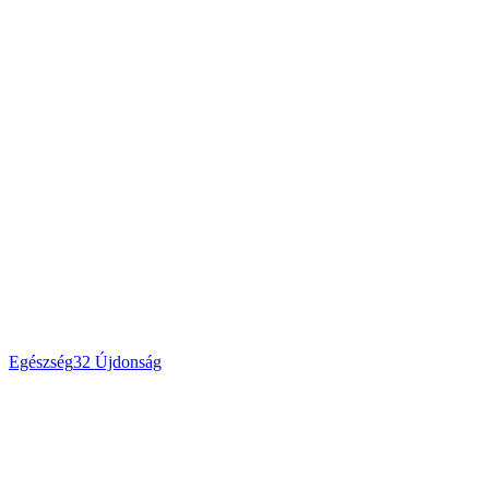
Egészség
32
Újdonság