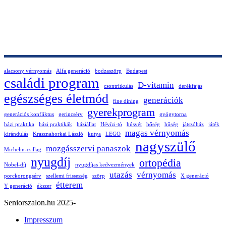
alacsony vérnyomás
Alfa generáció
bodzaszörp
Budapest
családi program
D-vitamin
csontritkulás
derékfájás
egészséges életmód
generációk
fine dining
gyerekprogram
generációs konfliktus
gerincsérv
gyógytorna
házi praktika
házi praktikák
háziállat
Hévízi-tó
húsvét
hőség
hűség
játszóház
játék
magas vérnyomás
kirándulás
Krasznahorkai László
kutya
LEGO
nagyszülő
mozgásszervi panaszok
Michelin-csillag
nyugdíj
ortopédia
Nobel-díj
nyugdíjas kedvezmények
utazás
vérnyomás
porckorongsérv
szellemi frissesség
szörp
X generáció
étterem
Y generáció
ékszer
Seniorszalon.hu 2025-
Impresszum