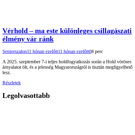
Vérhold – ma este különleges csillagászati
élmény vár ránk
Seniorszalon
11 hónap ezelőtt
11 hónap ezelőtt
0
8 perc
A 2025. szeptember 7-i teljes holdfogyatkozás során a Hold vöröses
árnyalatot ölt, és a jelenség Magyarországról is tisztán megfigyelhető
lesz.
Részletek
Legolvasottabb