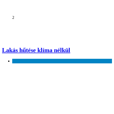
2
Lakás hűtése klíma nélkül
Otthon és kert