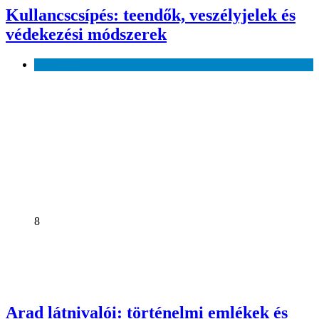
Kullancscsípés: teendők, veszélyjelek és
védekezési módszerek
Egészség
8
Arad látnivalói: történelmi emlékek és