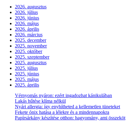
2026. augusztus
2026. július
2026. június
2026. május
2026. április
2026. március
2025. december
2025. november
2025. október
2025. szeptember
2025. augusztus
2025. július
2025. június
2025. május
2025. április
Vérnyomás nyáron: ezért ingadozhat kánikulában
Lakás hűtése klíma nélkül
Nyári allergia: így enyhítheted a kellemetlen tüneteket
Fekete ónix hatása a lélekre és a mindennapokra
Papírsárkány készítése otthon: hagyomány, ami összeköt