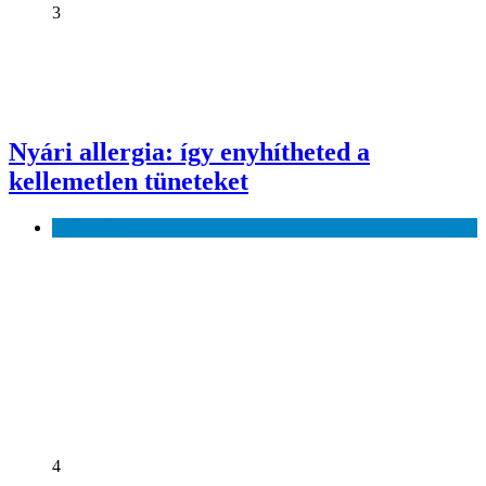
3
Nyári allergia: így enyhítheted a
kellemetlen tüneteket
Egészség
4