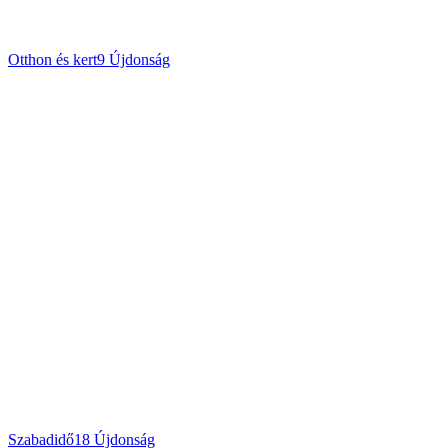
Otthon és kert
9
Újdonság
Szabadidő
18
Újdonság