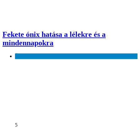
Fekete ónix hatása a lélekre és a
mindennapokra
Érdekes
5