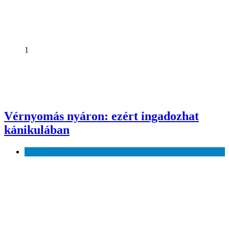
1
Vérnyomás nyáron: ezért ingadozhat
kánikulában
Egészség