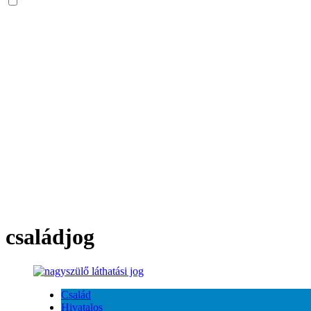
családjog
Család
Hivatalos