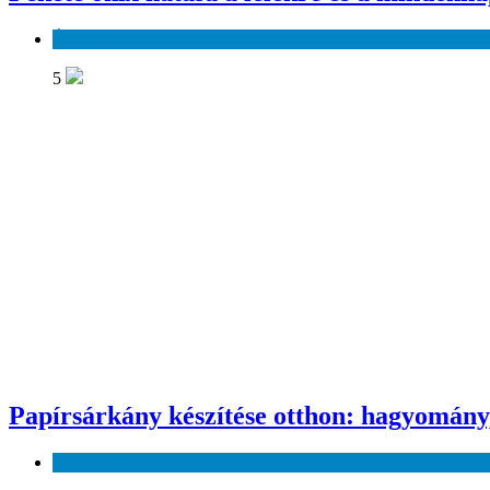
Érdekes
5
Papírsárkány készítése otthon: hagyomány
Szabadidő