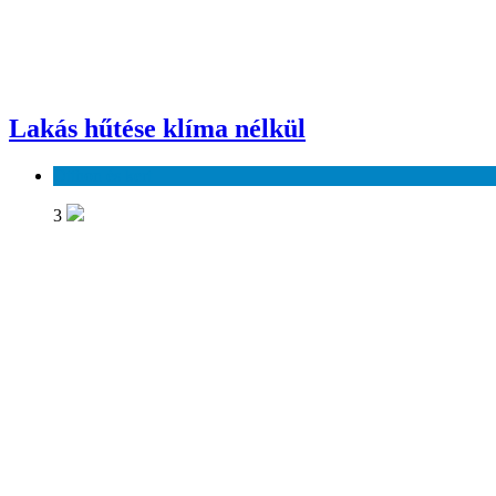
Lakás hűtése klíma nélkül
Otthon és kert
3