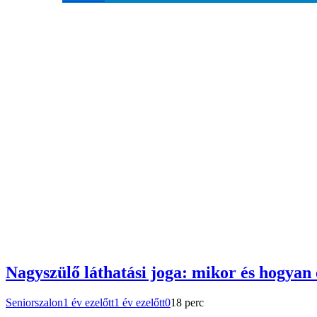
Nagyszülő láthatási joga: mikor és hogyan
Seniorszalon
1 év ezelőtt
1 év ezelőtt
0
18 perc