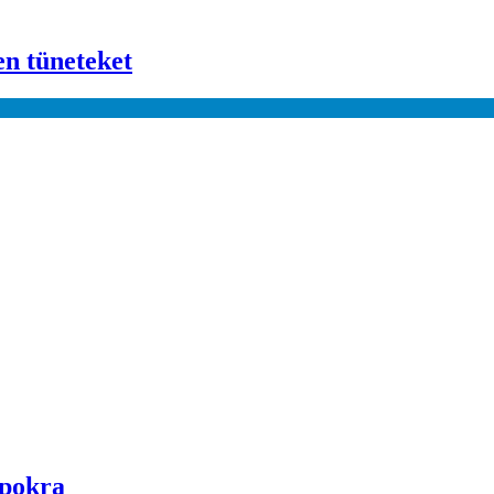
en tüneteket
apokra