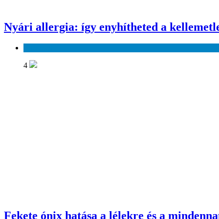
Nyári allergia: így enyhítheted a kellemetl
Egészség
4
Fekete ónix hatása a lélekre és a mindenn