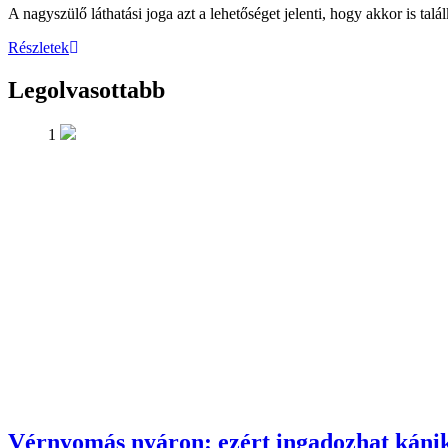
A nagyszülő láthatási joga azt a lehetőséget jelenti, hogy akkor is ta
Részletek
Legolvasottabb
1
Vérnyomás nyáron: ezért ingadozhat káni