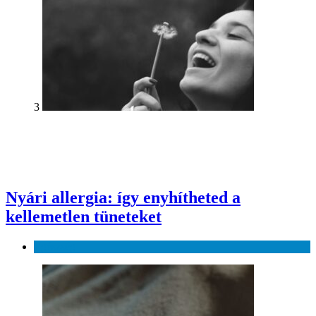
3
Nyári allergia: így enyhítheted a
kellemetlen tüneteket
Egészség