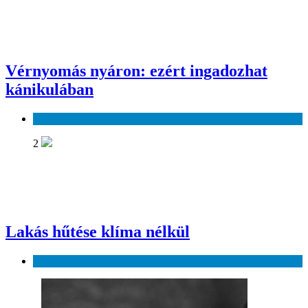
Vérnyomás nyáron: ezért ingadozhat
kánikulában
Egészség
2
Lakás hűtése klíma nélkül
Otthon és kert