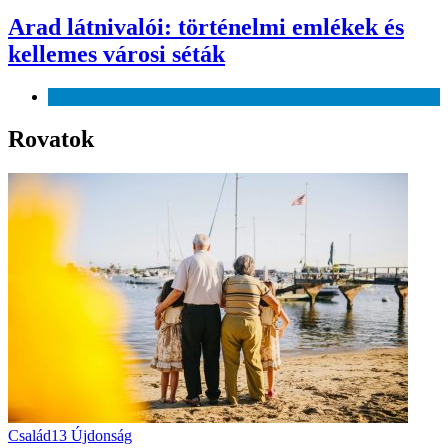
Arad látnivalói: történelmi emlékek és
kellemes városi séták
Szabadidő
Rovatok
Család
13
Újdonság