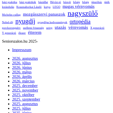
házi praktika
házi praktikák
háziállat
Hévízi-tó
húsvét
hőség
hűség
játszóház
játék
magas vérnyomás
kirándulás
Krasznahorkai László
kutya
LEGO
nagyszülő
mozgásszervi panaszok
Michelin-csillag
nyugdíj
ortopédia
Nobel-díj
nyugdíjas kedvezmények
utazás
vérnyomás
porckorongsérv
szellemi frissesség
szörp
X generáció
étterem
Y generáció
ékszer
Seniorszalon.hu 2025-
Impresszum
2026. augusztus
2026. július
2026. június
2026. május
2026. április
2026. március
2025. december
2025. november
2025. október
2025. szeptember
2025. augusztus
2025. július
2025. június