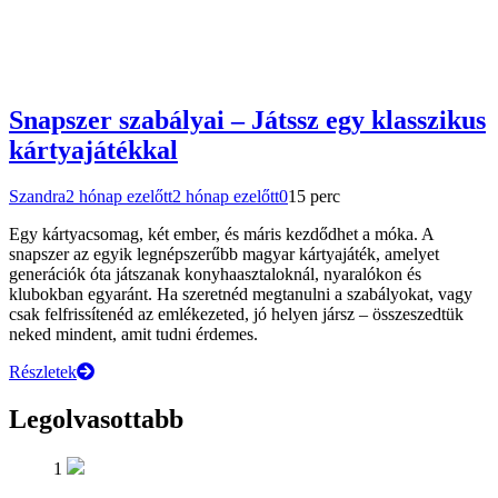
Snapszer szabályai – Játssz egy klasszikus
kártyajátékkal
Szandra
2 hónap ezelőtt
2 hónap ezelőtt
0
15 perc
Egy kártyacsomag, két ember, és máris kezdődhet a móka. A
snapszer az egyik legnépszerűbb magyar kártyajáték, amelyet
generációk óta játszanak konyhaasztaloknál, nyaralókon és
klubokban egyaránt. Ha szeretnéd megtanulni a szabályokat, vagy
csak felfrissítenéd az emlékezeted, jó helyen jársz – összeszedtük
neked mindent, amit tudni érdemes.
Részletek
Legolvasottabb
1