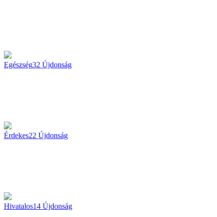
Egészség
32
Újdonság
Érdekes
22
Újdonság
Hivatalos
14
Újdonság