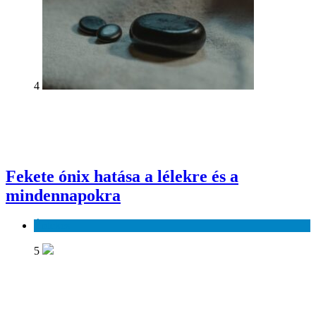
4
Fekete ónix hatása a lélekre és a
mindennapokra
Érdekes
5