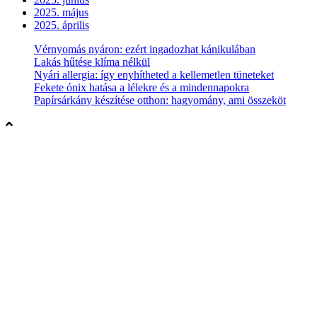
2025. május
2025. április
Vérnyomás nyáron: ezért ingadozhat kánikulában
Lakás hűtése klíma nélkül
Nyári allergia: így enyhítheted a kellemetlen tüneteket
Fekete ónix hatása a lélekre és a mindennapokra
Papírsárkány készítése otthon: hagyomány, ami összeköt