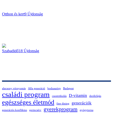
Otthon és kert
9
Újdonság
Szabadidő
18
Újdonság
alacsony vérnyomás
Alfa generáció
bodzaszörp
Budapest
családi program
D-vitamin
csontritkulás
derékfájás
egészséges életmód
generációk
fine dining
gyerekprogram
generációs konfliktus
gerincsérv
gyógytorna